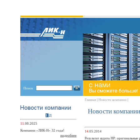
Поиск
Главная
|
Новости компании
|
Новости компани
1
|
2
|
11
.08.2025
Компании «ЛИК-Н» 32 года!
14
.05.2014
подробнее
Результат аудита HP: оригинальные